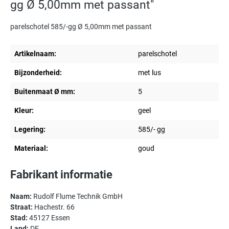
gg Ø 5,00mm met passant"
parelschotel 585/-gg Ø 5,00mm met passant
Artikelnaam:
parelschotel
Bijzonderheid:
met lus
Buitenmaat Ø mm:
5
Kleur:
geel
Legering:
585/- gg
Materiaal:
goud
Fabrikant informatie
Naam:
Rudolf Flume Technik GmbH
Straat:
Hachestr. 66
Stad:
45127 Essen
Land:
DE