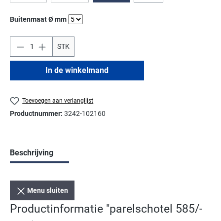
Selecteer
Buitenmaat Ø mm
STK
In de winkelmand
Toevoegen aan verlanglijst
Productnummer:
3242-102160
Beschrijving
Menu sluiten
Productinformatie "parelschotel 585/-