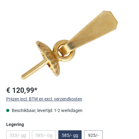
Afbeeldingengalerij overslaan
€ 120,99*
Prijzen incl. BTW en excl. verzendkosten
Beschikbaar, levertijd: 1-2 werkdagen
Selecteer
Legering
333/- gg
585/- Gg
585/- gg
925/-
(Deze optie is momenteel niet beschikbaar.)
(Deze optie is momenteel niet beschikbaar.)