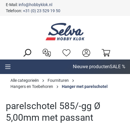
E-Mail:
info@hobbyklok.nl
hoofdinhoud
Telefoon:
+31 (0) 23 529 19 50
Nieuwe producten
SALE %
Alle categorieën
Fournituren
Hangers en Toebehoren
Hanger met parelschotel
parelschotel 585/-gg Ø
5,00mm met passant