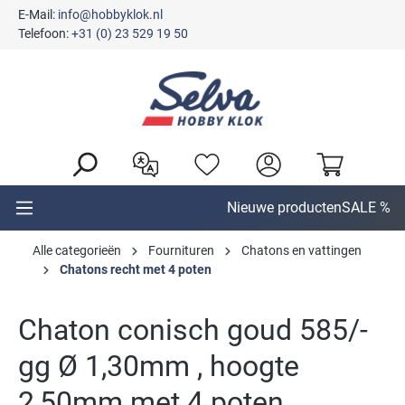
E-Mail:
info@hobbyklok.nl
hoofdinhoud
Telefoon:
+31 (0) 23 529 19 50
Nieuwe producten
SALE %
Alle categorieën
Fournituren
Chatons en vattingen
Chatons recht met 4 poten
Chaton conisch goud 585/-
gg Ø 1,30mm , hoogte
2,50mm met 4 poten