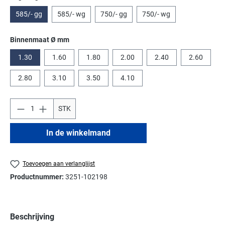
585/- gg
585/- wg
750/- gg
750/- wg
Selecteer
Binnenmaat Ø mm
1.30
1.60
1.80
2.00
2.40
2.60
2.80
3.10
3.50
4.10
STK
In de winkelmand
Toevoegen aan verlanglijst
Productnummer:
3251-102198
Beschrijving