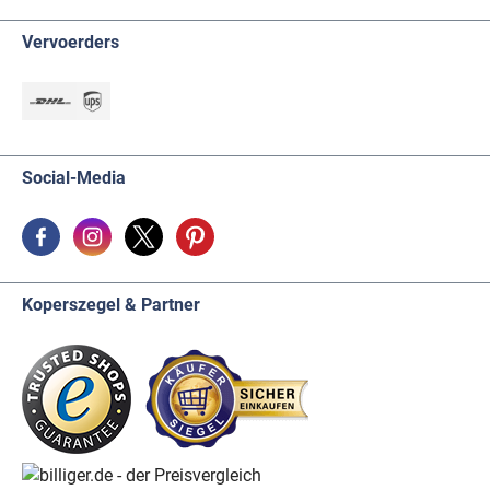
energie, omdat de kamers niet afkoelen, in
tegenstelling tot permanent kantelbare ramen.
Vervoerders
Gebruik elektronische verwarmingsthermostaten
die zo slim mogelijk zijn. Zet dit lager als er
niemand in huis is. Isoleer verwarmingsbuizen en
isoleer rolluikkasten. Zijn ramen en deuren al
voldoende afgedicht? Zo niet, zet dat dan ook op
je to-do-lijstje. Dit zijn allemaal aanbevelingen die
we van harte aanbevelen. Gelukkig hoef je met de
Social-Media
ENERGIEBESPARENDE THERMOMETER 364730
niet alles te onthouden: alle tien tips staan op de
achterkant! Alle gebruikte materialen, zoals het
hergebruikte beukenhout, komen uit Duitsland.
Technische specificaties • Materiaal: beuken •
Montage: Om op te hangen • Afmetingen: (L) 56 x
Koperszegel & Partner
(B) 19 x (H) 250 mm • Gewicht: 114gr.