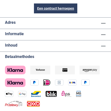
past in ¾ inch standaard slangaansluitingen en
is snel en overal klaar voor gebruik. Effectieve
Een contract herroepen
bewatering met nauwkeurig gedoseerd
waterverbruik, dat is eigentijds, zuinig en
duurzaam! • Ø 9cm x hoogte 21,5cm, grondpen
Adres
12cm
Informatie
Inhoud
Betaalmethodes