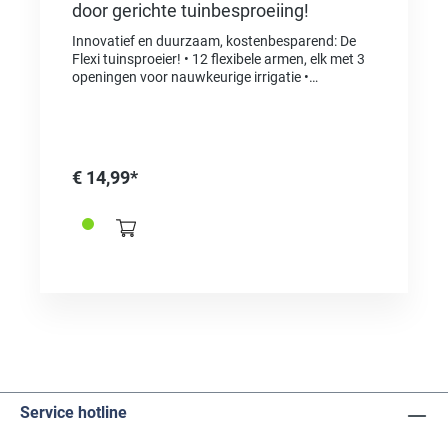
door gerichte tuinbesproeiing!
Innovatief en duurzaam, kostenbesparend: De
Flexi tuinsproeier! • 12 flexibele armen, elk met 3
openingen voor nauwkeurige irrigatie •
Individueel verstelbaar voor speciale bed- en
gazonvormen en afgelegen hoekjes • Handig en
gemakkelijk neer te zetten op het gazon, tegels of
in bedden • Past op alle 3/4" standaard
slangaansluitingen • Inclusief grondpen en
€ 14,99*
staande slangaansluiting Gerichte irrigatie =
water besparen! De gazonsproeier "Flexi-Arme"
heeft 12 armen (elk 60 mm) met elk 3 kleine
openingen. De armen kunnen precies worden
gebogen waar water moet worden gegeven.
Gebogen bedden op kronkelende paden, geen
probleem! Door deze gerichte beregening wordt
er geen water meer verspild aan gebieden die niet
besproeid mogen worden: terrassen (meubels),
schuttingen en huismuren blijven droog. Bruine
vlekken veroorzaakt door ijzerhoudend
grondwater kunnen zich niet eens ontwikkelen.
Bij de levering is een praktische grondpen (60 mm
Service hotline
lang) met schroefdraad, voor een veilige
bevestiging in de grond, inbegrepen. “Flexi Arme”