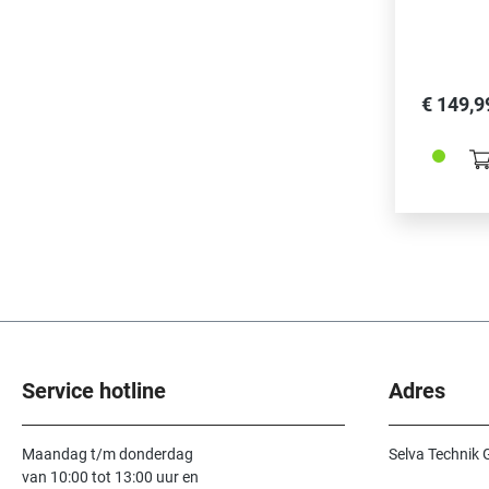
onze referentie 337008 • 1x Reinigi
220485 • 1x Glass Clean Spray - onze referentie 358980 • 1x Verende beugellichter / Push-pin
verwijderaar - onze refer
358978 • 4x geïmpregneerde reinigingsdoekjes - onze referentie 358981 • 1x microvezeldoek -
onze referentie 358979 • 1x Horlogem
€ 149,9
Geleverd in een 
gereedsc
referentie
een set v
stuks) SWISS MADE (behalve 337008, 358979, 358980, 358981 en 216055)
PRODUCTBESCHRIJVINGEN: • 3370
en horlogekasten. JAPAN k
druk en vele reiniging
de andere 
optillen 
– Glass C
meegelever
zacht en 
anti refl
Service hotline
Adres
absorptievermoge
beugels (
horlogebanden, SWISS MADE • 3
van vette
Maandag t/m donderdag
Selva Technik
chloorhex
van 10:00 tot 13:00 uur en
variëren),