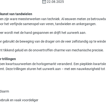
22.08.2025
kunst van tandwielen
n zijn ware meesterwerken van techniek. Al eeuwen meten ze betrouwbaa
door het verfijnde samenspel van veren, tandwielen en ankergangen.
eer wordt met de hand gespannen en drijft het uurwerk aan.
r gebruikt de beweging van de drager om de veer zelfstandig op te winde
cht tikkend geluid en de onovertroffen charme van mechanische precisie.
 trillingen
bben kwartsuurwerken de horlogemarkt veranderd. Een piepklein kwartskrist
mt. Deze trillingen sturen het uurwerk aan – met een nauwkeurigheid tot
udsarm
gebruik en vaak voordeliger