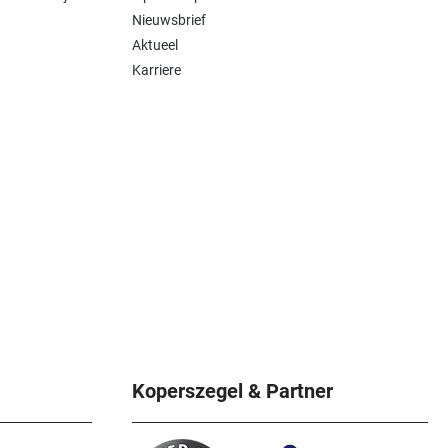
Nieuwsbrief
Aktueel
8 mm, 4
Karriere
Koperszegel & Partner