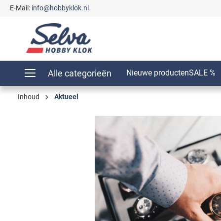
E-Mail:
info@hobbyklok.nl
oekopdracht
Ga naar de hoofdnavigatie
Alle categorieën
Nieuwe producten
SALE %
Inhoud
Aktueel