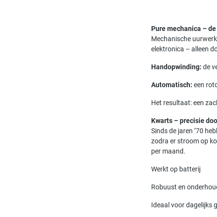
Pure mechanica – de 
Mechanische uurwerke
elektronica – alleen 
Handopwinding:
de v
Automatisch:
een roto
Het resultaat: een za
Kwarts – precisie door
Sinds de jaren ’70 he
zodra er stroom op ko
per maand.
Werkt op batterij
Robuust en onderho
Ideaal voor dagelijks 