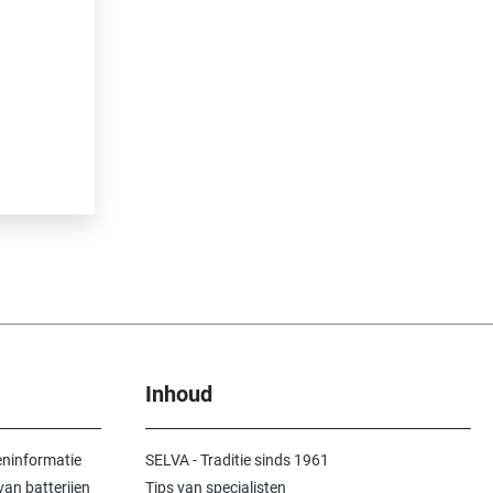
 337008 is
van 40
drukken of
 • 358980
et de
 Bijzonder
ukken en
Inhoud
ns van
l en 2%
ninformatie
SELVA - Traditie sinds 1961
unnen
an batterijen
Tips van specialisten
tstoffen