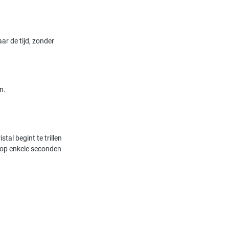
r de tijd, zonder
n.
al begint te trillen
 op enkele seconden