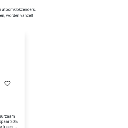
van atoomklokzenders.
ngen, worden vanzelf
duurzaam