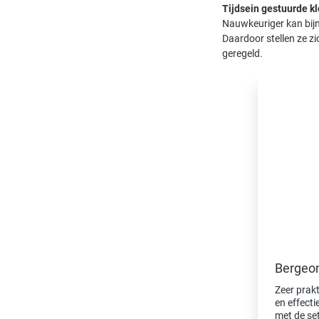
Tijdsein gestuurde kl
Nauwkeuriger kan bijn
Daardoor stellen ze zi
geregeld.
Productgaleri
Bergeon
Zeer prak
en effectief horloge onderho
met de set ten opzi