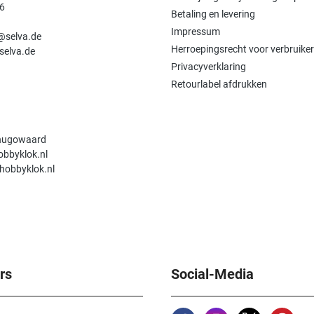
6
 - Horlogemakersloep 4x vergroting: Zwart plastic frame
Betaling en levering
n
e, geribbelde messing ring, slechts 19 gr. licht. • 358978 - Handborstel:
Impressum
 handige, zwarte handborstel van FSC-esdoorn, met paardenhaar van 1
e@selva.de
oductafmetingen ca. 80 x 16 x 26 mm. SWISS MADE.
Herroepingsrecht voor verbruiker
selva.de
Privacyverklaring
Retourlabel afdrukken
hugowaard
obbyklok.nl
hobbyklok.nl
rs
Social-Media