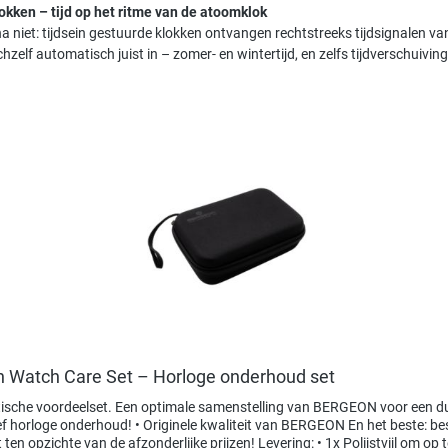
okken – tijd op het ritme van de atoomklok
a niet: tijdsein gestuurde klokken ontvangen rechtstreeks tijdsignalen 
chzelf automatisch juist in – zomer- en wintertijd, en zelfs tijdverschuivi
j overslaan
 Watch Care Set – Horloge onderhoud set
tische voordeelset. Een optimale samenstelling van BERGEON voor een 
ud! • Originele kwaliteit van BERGEON En het beste: bespaar 20%
chte van de afzonderlijke prijzen! Levering: • 1x Polijstvijl om op te frissen -