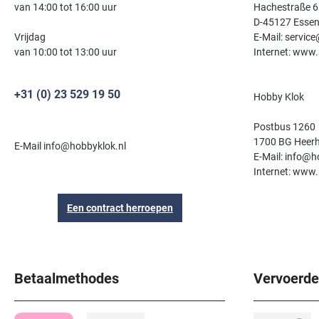
van 14:00 tot 16:00 uur
Hachestraße 6
niet aan, wegwerpartikel. • 216055
D-45127 Esse
met geschroefd
Compacte,
Vrijdag
E-Mail: servic
rijen. Pr
van 10:00 tot 13:00 uur
Internet: www.
+31 (0) 23 529 19 50
Hobby Klok
Postbus 1260
1700 BG Heer
E-Mail info@hobbyklok.nl
E-Mail: info@h
Internet: www.
Een contract herroepen
Betaalmethodes
Vervoerde