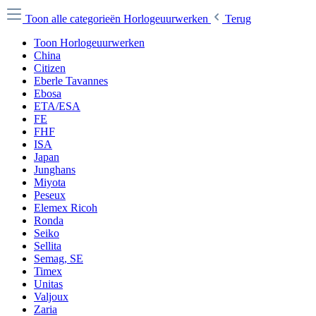
Toon alle categorieën
Horlogeuurwerken
Terug
Toon Horlogeuurwerken
China
Citizen
Eberle Tavannes
Ebosa
ETA/ESA
FE
FHF
ISA
Japan
Junghans
Miyota
Peseux
Elemex Ricoh
Ronda
Seiko
Sellita
Semag, SE
Timex
Unitas
Valjoux
Zaria